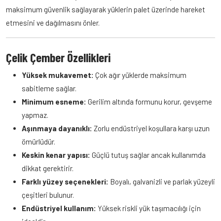
Adınız Soyadınız
*
maksimum güvenlik sağlayarak yüklerin palet üzerinde hareket
etmesini ve dağılmasını önler.
E-posta
*
Çelik Çember Özellikleri
Yüksek mukavemet:
Çok ağır yüklerde maksimum
sabitleme sağlar.
Telefon
Minimum esneme:
Gerilim altında formunu korur, gevşeme
yapmaz.
Aşınmaya dayanıklı:
Zorlu endüstriyel koşullara karşı uzun
Mesajınız
*
ömürlüdür.
Keskin kenar yapısı:
Güçlü tutuş sağlar ancak kullanımda
dikkat gerektirir.
Farklı yüzey seçenekleri:
Boyalı, galvanizli ve parlak yüzeyli
çeşitleri bulunur.
Teklif İste
Endüstriyel kullanım:
Yüksek riskli yük taşımacılığı için