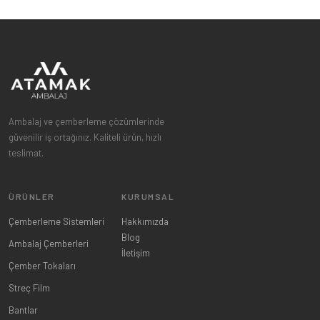
Ambalaj ve çemberleme çözümlerinde
güvenilir iş ortağınız. Kaliteli ürün, hızlı
teslimat.
ÜRÜNLER
KURUMSAL
Çemberleme Sistemleri
Hakkımızda
Blog
Ambalaj Çemberleri
İletişim
Çember Tokaları
Streç Film
Bantlar