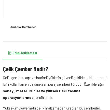
Ambalaj Çemberleri
Çelik Çemberler
Çelik çember; en ağır ve hacimli yüklerin güvenli şekilde
Ürün Açıklaması
sabitlenmesini sağlayan, yüksek mukavemetli ve minimum
esneme özelliğine sahip en güçlü ambalaj çemberleme
malzemesidir.
Çelik Çember Nedir?
Çelik çember, ağır ve hacimli yüklerin güvenli şekilde sabitlenmesi
için kullanılan en dayanıklı ambalaj çemberi türüdür. Özellikle
ağır
Teklif / Sipariş
sanayi, metal ürünler ve yüksek riskli taşıma
Bu ürün için teklif almak veya sipariş vermek isterseniz
operasyonlarında
tercih edilir.
giriş yaparak
sipariş verebilir veya aşağıdan hızlı teklif
isteyebilirsiniz.
Yüksek mukavemetli çelik malzemeden üretilen bu çemberler,