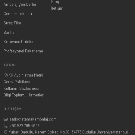
Blog
Ambalaj Çemberleri
İletişim
Çember Tokaları
Streç Film
Bantlar
Koruyucu Ürünler
Profesyonel Paketleme
YASAL
KVKK Aydınlatma Metni
Çerez Politikası
Kullanım Sözleşmesi
Bilgi Toplumu Hizmetleri
İLETIŞIM
satis@atamakambalaj.com
+90 537 795 49 13
Yukarı Dudullu, Kerem Sokağı No:10, 34773 Dudullu/Ümraniye/İstanbul