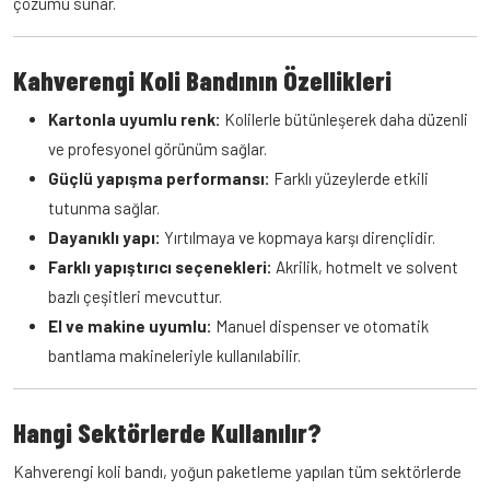
çözümü sunar.
Adınız Soyadınız
*
Kahverengi Koli Bandının Özellikleri
E-posta
*
Kartonla uyumlu renk:
Kolilerle bütünleşerek daha düzenli
ve profesyonel görünüm sağlar.
Güçlü yapışma performansı:
Farklı yüzeylerde etkili
Telefon
tutunma sağlar.
Dayanıklı yapı:
Yırtılmaya ve kopmaya karşı dirençlidir.
Farklı yapıştırıcı seçenekleri:
Akrilik, hotmelt ve solvent
bazlı çeşitleri mevcuttur.
Mesajınız
*
El ve makine uyumlu:
Manuel dispenser ve otomatik
bantlama makineleriyle kullanılabilir.
Hangi Sektörlerde Kullanılır?
Teklif İste
Kahverengi koli bandı, yoğun paketleme yapılan tüm sektörlerde