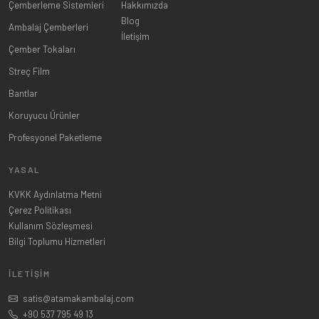
Çemberleme Sistemleri
Hakkımızda
Blog
Ambalaj Çemberleri
İletişim
Çember Tokaları
Streç Film
Bantlar
Koruyucu Ürünler
Profesyonel Paketleme
YASAL
KVKK Aydınlatma Metni
Çerez Politikası
Kullanım Sözleşmesi
Bilgi Toplumu Hizmetleri
İLETIŞIM
satis@atamakambalaj.com
+90 537 795 49 13