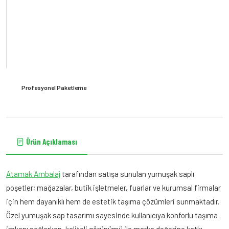
Profesyonel Paketleme
Yumuşak Saplı Poşet
Yumuşak saplı poşetler; şık görünümü, dayanıklı yapısı ve
Ürün Açıklaması
konforlu taşıma özelliğiyle mağaza ve kurumsal kullanımlar
için tercih edilen ambalaj çözümleridir. Estetik tasarımı
sayesinde ürün sunumuna profesyonel bir görünüm
Atamak Ambalaj
tarafından satışa sunulan yumuşak saplı
kazandırır.
poşetler; mağazalar, butik işletmeler, fuarlar ve kurumsal firmalar
için hem dayanıklı hem de estetik taşıma çözümleri sunmaktadır.
Özel yumuşak sap tasarımı sayesinde kullanıcıya konforlu taşıma
Teklif / Sipariş
imkanı sağlarken, kaliteli görünümü ile marka değerine katkı