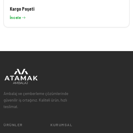
Kargo Poşeti
İncele
Ambalaj ve çemberleme çözümlerinde
güvenilir iş ortağınız. Kaliteli ürün, hızlı
teslimat.
ÜRÜNLER
KURUMSAL