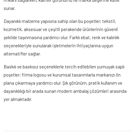
Bu ürün için teklif almak veya sipariş vermek isterseniz
sunar.
giriş yaparak
sipariş verebilir veya aşağıdan hızlı teklif
isteyebilirsiniz.
Dayanıklı malzeme yapısına sahip olan bu poşetler; tekstil,
kozmetik, aksesuar ve çeşitli perakende ürünlerinin güvenli
Adınız Soyadınız
*
şekilde taşınmasına yardımcı olur. Farklı ebat, renk ve kalınlık
seçenekleriyle sunularak işletmelerin ihtiyaçlarına uygun
alternatifler sağlar.
E-posta
*
Baskılı ve baskısız seçeneklerle tercih edilebilen yumuşak saplı
poşetler; firma logosu ve kurumsal tasarımlarla markanızı ön
plana çıkarmaya yardımcı olur. Şık görünüm, pratik kullanım ve
Telefon
dayanıklılığı bir arada sunan modern ambalaj çözümleri arasında
yer almaktadır.
Mesajınız
*